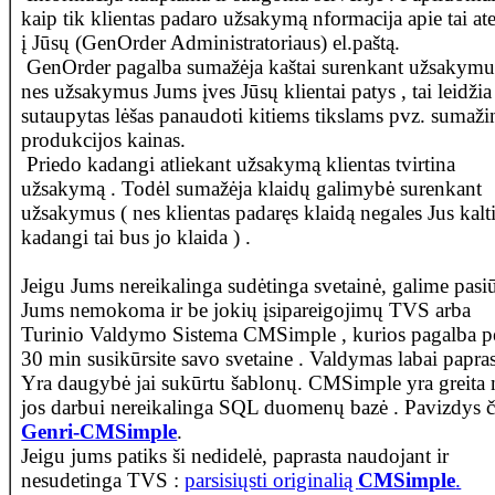
kaip tik klientas padaro užsakymą nformacija apie tai at
į Jūsų (GenOrder Administratoriaus) el.paštą.
GenOrder pagalba sumažėja kaštai surenkant užsakymu
nes užsakymus Jums įves Jūsų klientai patys , tai leidžia
sutaupytas lėšas panaudoti kitiems tikslams pvz. sumaži
produkcijos kainas.
Priedo kadangi atliekant užsakymą klientas tvirtina
užsakymą . Todėl sumažėja klaidų galimybė surenkant
užsakymus ( nes klientas padaręs klaidą negales Jus kalti
kadangi tai bus jo klaida ) .
Jeigu Jums nereikalinga sudėtinga svetainė, galime pasiū
Jums nemokoma ir be jokių įsipareigojimų TVS arba
Turinio Valdymo Sistema CMSimple , kurios pagalba p
30 min susikūrsite savo svetaine . Valdymas labai papras
Yra daugybė jai sukūrtu šablonų. CMSimple yra greita n
jos darbui nereikalinga SQL duomenų bazė . Pavizdys či
Genri-CMSimple
.
Jeigu jums patiks ši nedidelė, paprasta naudojant ir
nesudetinga TVS :
parsisiųsti originalią
CMSimple
.