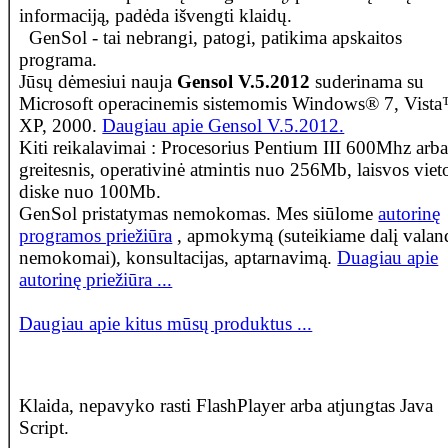
informaciją, padėda išvengti klaidų.
GenSol - tai nebrangi, patogi, patikima apskaitos
programa.
Jūsų dėmesiui nauja
Gensol V.5.2012
suderinama su
Microsoft operacinemis sistemomis Windows® 7, Vist
XP, 2000.
Daugiau apie Gensol V.5.2012.
Kiti reikalavimai : Procesorius Pentium III 600Mhz arb
greitesnis, operativinė atmintis nuo 256Mb, laisvos viet
diske nuo 100Mb.
GenSol pristatymas nemokomas. Mes siūlome
autorinę
programos priežiūra
, apmokymą (suteikiame dalį valan
nemokomai), konsultacijas, aptarnavimą.
Duagiau apie
autorinę priežiūra ...
Daugiau apie kitus mūsų produktus ...
Klaida, nepavyko rasti FlashPlayer arba atjungtas Java
Script.