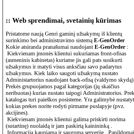
:: Web sprendimai, svetainių kūrimas
Pristatome naują Genri gaminį užsakymų iš klientų
surinkimo bei administravimo sistemą
E-GenOrder
Kokie atsiranda pranašumai naudojant
E-GenOrder
:
Kiekvienam įmonės klientui sukuriamas front-ofisas
(asmeninis kabinetas) kuriame jis gali pats susikurti
užsakymus ir matyti visus anksčiau savo padarytus
užsakymus. Kiek laiko saugoti užsakymą nustato
Administartorius naudojant back-ofisą (valdymo skydą)
Prekės grupuojamos pagal kategorijas (jų skaičius
neribuotas) kurias nustato taipogi Administratorius. Pre
katalogas turi paieškos posisteme. Yra galimybė nustatyt
kokias prekes norite rodyti pirmame puslapyje (pvz.
akcijines).
Kiekvienam įmonės klientui galima priskirti norima
(sutartinę) nuolaidą ir jam paskirtą kainininką .
Informacija kaupiama ir saugoma serverije . Papildoma