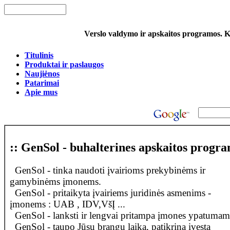
Verslo valdymo ir apskaitos programos. Ko
Titulinis
Produktai ir paslaugos
Naujiėnos
Patarimai
Apie mus
:: GenSol - buhalterines apskaitos progr
GenSol - tinka naudoti įvairioms prekybinėms ir
gamybinėms įmonems.
GenSol - pritaikyta įvairiems juridinės asmenims -
įmonems : UAB , IDV,VšĮ ...
GenSol - lanksti ir lengvai pritampa įmones ypatumam
GenSol - taupo Jūsų brangu laiką, patikrina įvestą