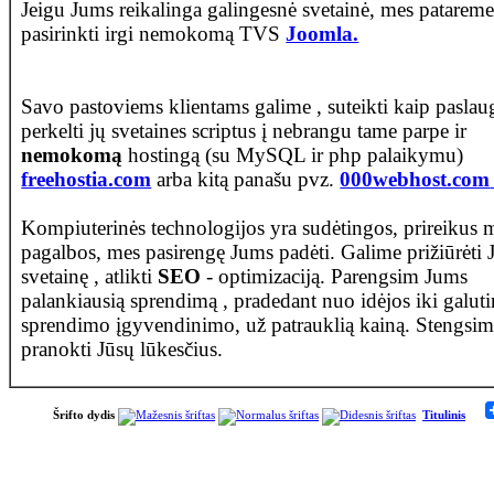
Jeigu Jums reikalinga galingesnė svetainė, mes patarem
pasirinkti irgi nemokomą TVS
Joomla.
Savo pastoviems klientams galime , suteikti kaip paslau
perkelti jų svetaines scriptus į nebrangu tame parpe ir
nemokomą
hostingą (su MySQL ir php palaikymu)
freehostia.com
arba kitą panašu pvz.
000webhost.com
Kompiuterinės technologijos yra sudėtingos, prireikus
pagalbos, mes pasirengę Jums padėti. Galime prižiūrėti 
svetainę , atlikti
SEO
- optimizaciją. Parengsim Jums
palankiausią sprendimą , pradedant nuo idėjos iki galuti
sprendimo įgyvendinimo, už patrauklią kainą. Stengsim
pranokti Jūsų lūkesčius.
Šrifto dydis
Titulinis